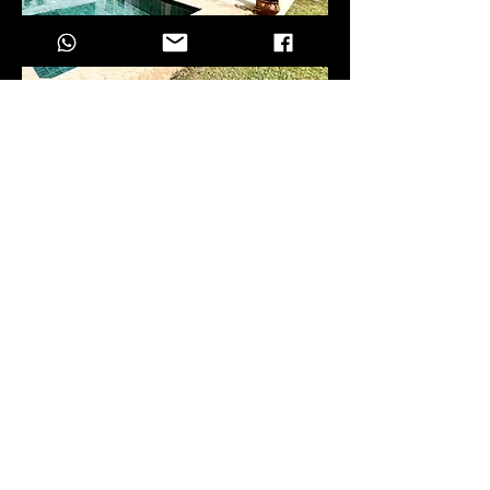
Charmante villa 4 chambres avec
piscine et jardin.
13 000 000 dhs