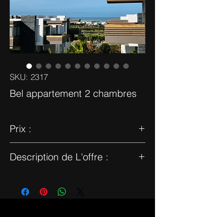
SKU: 2317
Bel appartement 2 chambres
Prix :
2 250 000 dhs - 160 m2 - Vide
Description de L'offre :
DAR BOUAZZA - Dans une résidence
sécurisée moderne avec salle de sport, un
bel appartement 2 chambres de 160 m2
dont 37 m2 de terrasse. L’appartement
dispose d’un très beau salon, d’une salle à