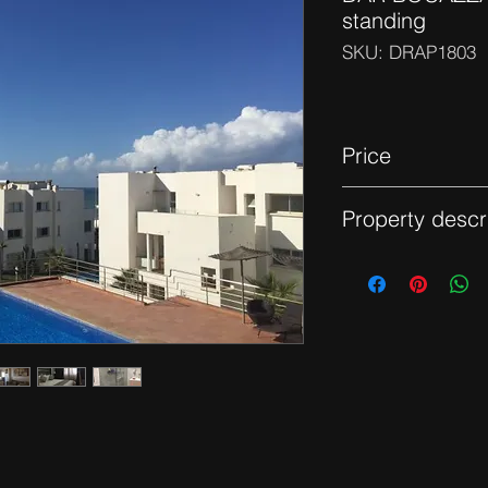
standing
SKU: DRAP1803
Price
12 000 dhs
Property descr
Appartement meublé
double salon qui don
mer, cuisine très bie
douche et 3 chambre
suite. Résidence ave
fermé.