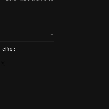
'offre :
200m2, style moderne, située
alme et sécurisée. Elle se
entrée, WC invitée, séjour, cuisine
nger donnant sur le jardin et la
e suite parentale avec sa salle de
errasse, deux chambres d'enfants
con et une autre salle de bain.
un bel ensoleillement toute la
ée