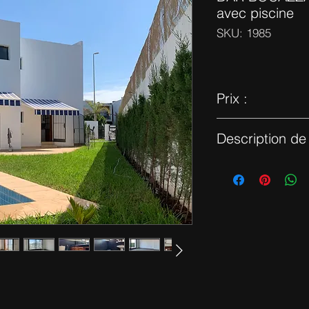
avec piscine
SKU: 1985
Prix :
12 500 dhs
Description de l
Villa 3 chambres de 
dans une résidence c
compose d'une belle 
équipée et salle à ma
piscine. A l'étage un
bain, dressing, et t
avec leur propre bal
L'extérieur profite d'
journée.
Location longue dur