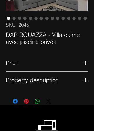
SKU: 2045
DAR BOUAZZA - Villa calme
avec piscine privée
Prix :
13 500,00 Dhs
Property description
Dar Bouazza - Cette charmante villa
meublée de 180 m² est située dans un
domaine privé et se trouve proche de
toutes commodités. Le jardin est
idéalement orienté avec une piscine privée
sans vis-à-vis. Il y a plusieurs salons
chaleureux équipés d'une cheminée et du