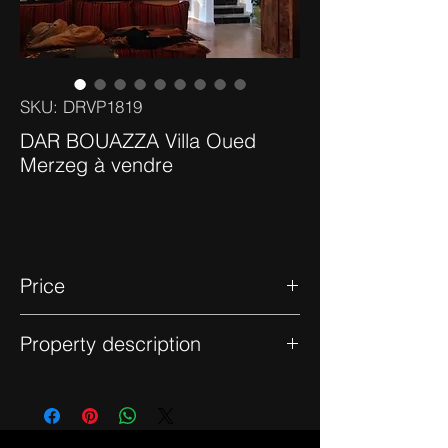
SKU: DRVP1819
DAR BOUAZZA Villa Oued
Merzeg à vendre
Price
4 200 000 dhs
Property description
Villa située à l'oued Merzeg, Dar Bouazza,
au rez de chaussé composé d'une grande
cuisine salon, 1 sdb et une chambre
buanderie; à l'entresol composé de 3