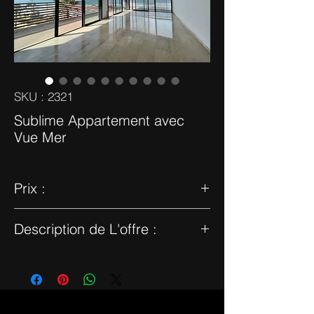
SKU : 2321
Sublime Appartement avec
Vue Mer
Prix :
14000 dhs - 151 M2T - Vide
Description de L'offre :
DAR BOUAZZA - Location d’un sublime
appartement d’une superficie de 151m2
dont 42m2 de terrasse avec vue sur mer
panoramique situé dans dans une