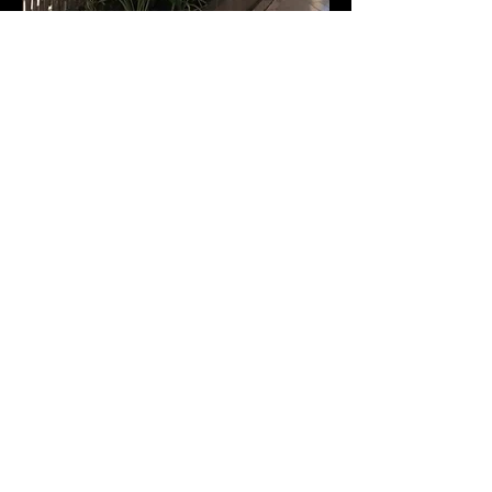
GAUTHIER Superb appartement
avec terrasse
18 000 dhs
PALMIER Appartement 3
chambres et belles vues